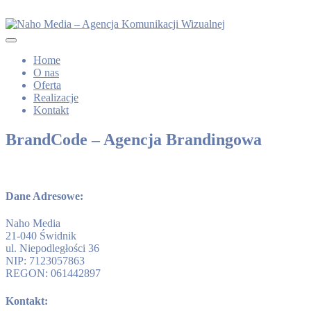
Home
O nas
Oferta
Realizacje
Kontakt
BrandCode – Agencja Brandingowa
Dane Adresowe:
Naho Media
21-040 Świdnik
ul. Niepodległości 36
NIP: 7123057863
REGON: 061442897
Kontakt: