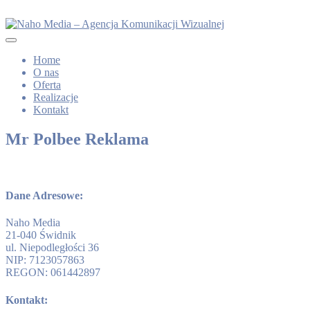
Home
O nas
Oferta
Realizacje
Kontakt
Mr Polbee Reklama
Dane Adresowe:
Naho Media
21-040 Świdnik
ul. Niepodległości 36
NIP: 7123057863
REGON: 061442897
Kontakt: