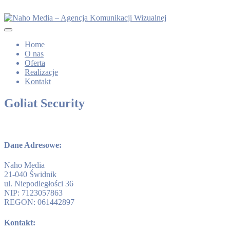
Home
O nas
Oferta
Realizacje
Kontakt
Goliat Security
Dane Adresowe:
Naho Media
21-040 Świdnik
ul. Niepodległości 36
NIP: 7123057863
REGON: 061442897
Kontakt: